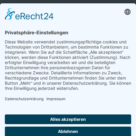
Seegeler Heil- und Wunderbrunnen
Inhaber: Dr. Stefan Windau
Kontakt: Andrea Auster/Melanie Au
Am Wunderbrunnen 1
04523 Pegau OT Sittel / Werben
Newsletter abonnieren
E-Mail-Adresse
Sicherheitsfrage
*
Bitte rechnen Sie 2 plus 8.
Abonnieren