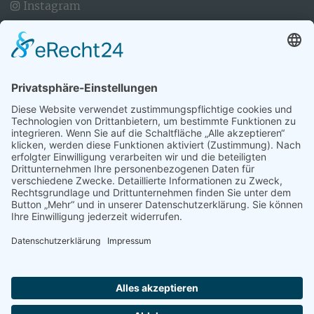
Instagram
Seegeler Heil- und Wunderbrunnen
Inhaber: Dr. Stefan Windau
Kontakt: Andrea Auster/Melanie Au
Am Wunderbrunnen 1
04523 Pegau OT Sittel / Werben
Newsletter abonnieren
E-Mail-Adresse
Sicherheitsfrage
*
Was ist die Summe aus 3 und 7?
Abonnieren